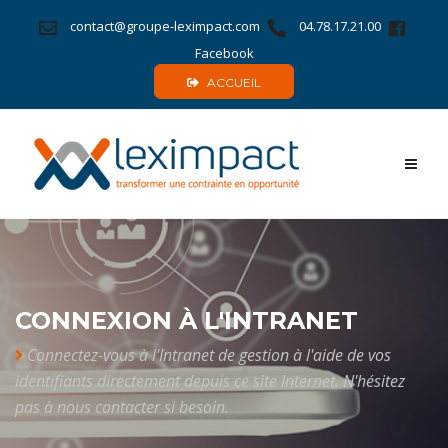
contact@groupe-leximpact.com
04.78.17.21.00
Facebook
ACCUEIL
Toggl
naviga
CONNEXION À L'INTRANET
Connectez-vous à l'Intranet de gestion à l'aide de vos
identifiants directement depuis ce site Internet. N'hésitez
pas à nous contacter si besoin.